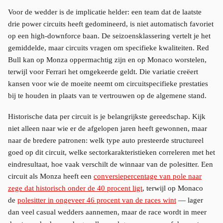
Voor de wedder is de implicatie helder: een team dat de laatste
drie power circuits heeft gedomineerd, is niet automatisch favoriet
op een high-downforce baan. De seizoensklassering vertelt je het
gemiddelde, maar circuits vragen om specifieke kwaliteiten. Red
Bull kan op Monza oppermachtig zijn en op Monaco worstelen,
terwijl voor Ferrari het omgekeerde geldt. Die variatie creëert
kansen voor wie de moeite neemt om circuitspecifieke prestaties
bij te houden in plaats van te vertrouwen op de algemene stand.
Historische data per circuit is je belangrijkste gereedschap. Kijk
niet alleen naar wie er de afgelopen jaren heeft gewonnen, maar
naar de bredere patronen: welk type auto presteerde structureel
goed op dit circuit, welke sectorkarakteristieken correleren met het
eindresultaat, hoe vaak verschilt de winnaar van de polesitter. Een
circuit als Monza heeft een
conversiepercentage van pole naar
zege dat historisch onder de 40 procent ligt
, terwijl op Monaco
de
polesitter in ongeveer 46 procent van de races wint
— lager
dan veel casual wedders aannemen, maar de race wordt in meer