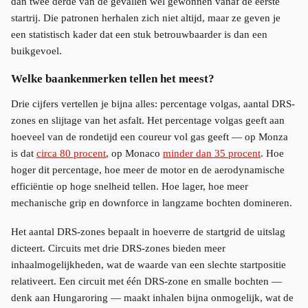
dan twee derde van de gevallen wel gewonnen vanaf de eerste
startrij. Die patronen herhalen zich niet altijd, maar ze geven je
een statistisch kader dat een stuk betrouwbaarder is dan een
buikgevoel.
Welke baankenmerken tellen het meest?
Drie cijfers vertellen je bijna alles: percentage volgas, aantal DRS-
zones en slijtage van het asfalt. Het percentage volgas geeft aan
hoeveel van de rondetijd een coureur vol gas geeft — op Monza
is dat
circa 80 procent
, op Monaco
minder dan 35 procent
. Hoe
hoger dit percentage, hoe meer de motor en de aerodynamische
efficiëntie op hoge snelheid tellen. Hoe lager, hoe meer
mechanische grip en downforce in langzame bochten domineren.
Het aantal DRS-zones bepaalt in hoeverre de startgrid de uitslag
dicteert. Circuits met drie DRS-zones bieden meer
inhaalmogelijkheden, wat de waarde van een slechte startpositie
relativeert. Een circuit met één DRS-zone en smalle bochten —
denk aan Hungaroring — maakt inhalen bijna onmogelijk, wat de