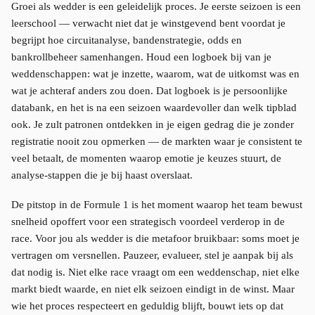
Groei als wedder is een geleidelijk proces. Je eerste seizoen is een
leerschool — verwacht niet dat je winstgevend bent voordat je
begrijpt hoe circuitanalyse, bandenstrategie, odds en
bankrollbeheer samenhangen. Houd een logboek bij van je
weddenschappen: wat je inzette, waarom, wat de uitkomst was en
wat je achteraf anders zou doen. Dat logboek is je persoonlijke
databank, en het is na een seizoen waardevoller dan welk tipblad
ook. Je zult patronen ontdekken in je eigen gedrag die je zonder
registratie nooit zou opmerken — de markten waar je consistent te
veel betaalt, de momenten waarop emotie je keuzes stuurt, de
analyse-stappen die je bij haast overslaat.
De pitstop in de Formule 1 is het moment waarop het team bewust
snelheid opoffert voor een strategisch voordeel verderop in de
race. Voor jou als wedder is die metafoor bruikbaar: soms moet je
vertragen om versnellen. Pauzeer, evalueer, stel je aanpak bij als
dat nodig is. Niet elke race vraagt om een weddenschap, niet elke
markt biedt waarde, en niet elk seizoen eindigt in de winst. Maar
wie het proces respecteert en geduldig blijft, bouwt iets op dat