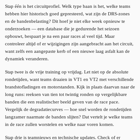
Stap één is het circuitprofiel. Welk type baan is het, welke teams
hebben hier historisch goed gepresteerd, wat zijn de DRS-zones
en de bandenbelasting? Dit hoef je niet elke week opnieuw te
onderzoeken — een database die je gedurende het seizoen
opbouwt, bespaart je na een paar races al veel tijd. Maar
controleer altijd of er wijzigingen zijn aangebracht aan het circuit,
want zelfs een aangepaste kerb of een nieuwe laag asfalt kan de
dynamiek veranderen.
Stap twee is de vrije training op vrijdag. Let niet op de absolute
rondetijden, want teams draaien in VT1 en VT2 met verschillende
brandstofladingen en motorstanden. Kijk in plaats daarvan naar de
long runs: reeksen van tien tot twintig ronden op vergelijkbare
banden die een realistischer beeld geven van de race pace.
Vergelijk de degradatiecurves — hoe snel worden de rondetijden
langzamer naarmate de banden slijten? Dat vertelt je welke teams
in de race zullen worstelen en welke naar voren komen.
Stap drie is teamnieuws en technische updates. Check of er