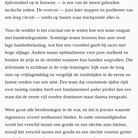
tijdvoordeel op te bouwen — is een van de meest gebruikte
tactische zetten. De overcut — juist later stoppen en profiteren van
een leeg circuit — werkt op banen waar trackpositie alles is.
Voor de wedder is het cruciaal om te weten hoe een team omgaat
met bandendegradatie. Sommige teams bouwen hun auto rond
lage bandenbelasting, wat hen een voordeel geeft bij races met
hoge slijtage. Andere teams optimaliseren voor pure snelheid en
betalen de prijs in de slotstint wanneer hun banden wegvallen. Die
informatie is zichtbaar in de vrije trainingen: kijk naar de long
runs op vrijdagmiddag en vergelijk de rondetijden in de eerste en
laatste ronden van een stint. Een team dat consistente tijden rijdt
over twintig ronden heeft een fundamenteel ander profiel dan een
team dat de eerste vijf ronden domineert maar daarna terugzakt.
Weer gooit alle berekeningen in de war, en dat is precies waarom
regenraces zoveel wedkansen bieden. In natte omstandigheden
wordt het verschil tussen een goede en een slechte auto kleiner,
terwijl het verschil tussen een goede en een slechte coureur groter