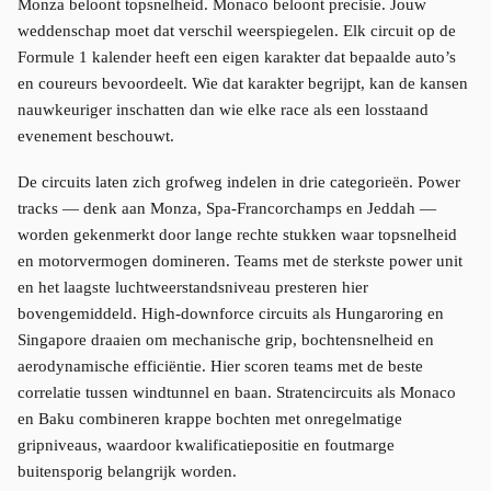
Monza beloont topsnelheid. Monaco beloont precisie. Jouw
weddenschap moet dat verschil weerspiegelen. Elk circuit op de
Formule 1 kalender heeft een eigen karakter dat bepaalde auto’s
en coureurs bevoordeelt. Wie dat karakter begrijpt, kan de kansen
nauwkeuriger inschatten dan wie elke race als een losstaand
evenement beschouwt.
De circuits laten zich grofweg indelen in drie categorieën. Power
tracks — denk aan Monza, Spa-Francorchamps en Jeddah —
worden gekenmerkt door lange rechte stukken waar topsnelheid
en motorvermogen domineren. Teams met de sterkste power unit
en het laagste luchtweerstandsniveau presteren hier
bovengemiddeld. High-downforce circuits als Hungaroring en
Singapore draaien om mechanische grip, bochtensnelheid en
aerodynamische efficiëntie. Hier scoren teams met de beste
correlatie tussen windtunnel en baan. Stratencircuits als Monaco
en Baku combineren krappe bochten met onregelmatige
gripniveaus, waardoor kwalificatiepositie en foutmarge
buitensporig belangrijk worden.