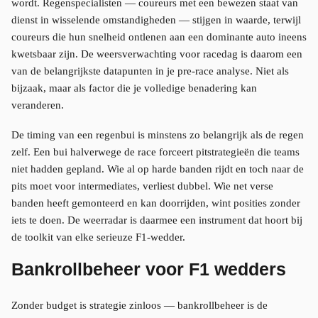
wordt. Regenspecialisten — coureurs met een bewezen staat van
dienst in wisselende omstandigheden — stijgen in waarde, terwijl
coureurs die hun snelheid ontlenen aan een dominante auto ineens
kwetsbaar zijn. De weersverwachting voor racedag is daarom een
van de belangrijkste datapunten in je pre-race analyse. Niet als
bijzaak, maar als factor die je volledige benadering kan
veranderen.
De timing van een regenbui is minstens zo belangrijk als de regen
zelf. Een bui halverwege de race forceert pitstrategieën die teams
niet hadden gepland. Wie al op harde banden rijdt en toch naar de
pits moet voor intermediates, verliest dubbel. Wie net verse
banden heeft gemonteerd en kan doorrijden, wint posities zonder
iets te doen. De weerradar is daarmee een instrument dat hoort bij
de toolkit van elke serieuze F1-wedder.
Bankrollbeheer voor F1 wedders
Zonder budget is strategie zinloos — bankrollbeheer is de