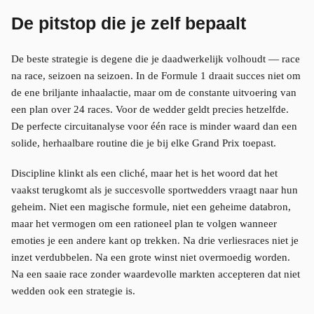
De pitstop die je zelf bepaalt
De beste strategie is degene die je daadwerkelijk volhoudt — race
na race, seizoen na seizoen. In de Formule 1 draait succes niet om
de ene briljante inhaalactie, maar om de constante uitvoering van
een plan over 24 races. Voor de wedder geldt precies hetzelfde.
De perfecte circuitanalyse voor één race is minder waard dan een
solide, herhaalbare routine die je bij elke Grand Prix toepast.
Discipline klinkt als een cliché, maar het is het woord dat het
vaakst terugkomt als je succesvolle sportwedders vraagt naar hun
geheim. Niet een magische formule, niet een geheime databron,
maar het vermogen om een rationeel plan te volgen wanneer
emoties je een andere kant op trekken. Na drie verliesraces niet je
inzet verdubbelen. Na een grote winst niet overmoedig worden.
Na een saaie race zonder waardevolle markten accepteren dat niet
wedden ook een strategie is.