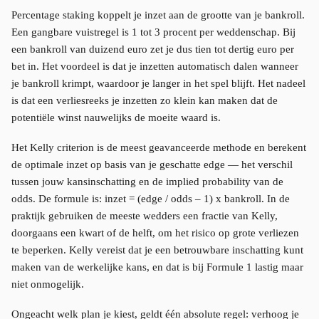
Percentage staking koppelt je inzet aan de grootte van je bankroll.
Een gangbare vuistregel is 1 tot 3 procent per weddenschap. Bij
een bankroll van duizend euro zet je dus tien tot dertig euro per
bet in. Het voordeel is dat je inzetten automatisch dalen wanneer
je bankroll krimpt, waardoor je langer in het spel blijft. Het nadeel
is dat een verliesreeks je inzetten zo klein kan maken dat de
potentiële winst nauwelijks de moeite waard is.
Het Kelly criterion is de meest geavanceerde methode en berekent
de optimale inzet op basis van je geschatte edge — het verschil
tussen jouw kansinschatting en de implied probability van de
odds. De formule is: inzet = (edge / odds – 1) x bankroll. In de
praktijk gebruiken de meeste wedders een fractie van Kelly,
doorgaans een kwart of de helft, om het risico op grote verliezen
te beperken. Kelly vereist dat je een betrouwbare inschatting kunt
maken van de werkelijke kans, en dat is bij Formule 1 lastig maar
niet onmogelijk.
Ongeacht welk plan je kiest, geldt één absolute regel: verhoog je