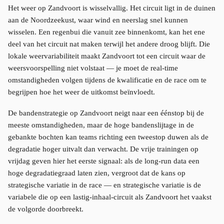
Het weer op Zandvoort is wisselvallig. Het circuit ligt in de duinen
aan de Noordzeekust, waar wind en neerslag snel kunnen
wisselen. Een regenbui die vanuit zee binnenkomt, kan het ene
deel van het circuit nat maken terwijl het andere droog blijft. Die
lokale weervariabiliteit maakt Zandvoort tot een circuit waar de
weersvoorspelling niet volstaat — je moet de real-time
omstandigheden volgen tijdens de kwalificatie en de race om te
begrijpen hoe het weer de uitkomst beïnvloedt.
De bandenstrategie op Zandvoort neigt naar een éénstop bij de
meeste omstandigheden, maar de hoge bandenslijtage in de
gebankte bochten kan teams richting een tweestop duwen als de
degradatie hoger uitvalt dan verwacht. De vrije trainingen op
vrijdag geven hier het eerste signaal: als de long-run data een
hoge degradatiegraad laten zien, vergroot dat de kans op
strategische variatie in de race — en strategische variatie is de
variabele die op een lastig-inhaal-circuit als Zandvoort het vaakst
de volgorde doorbreekt.