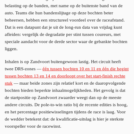
belasting op de banden, met name op de buitenste band van de
auto. Teams die hun bandenslijtage op deze bochten beter
beheersen, hebben een structureel voordeel over de raceafstand.
Dat is een datapunt dat je uit de long-run data van vrijdag kunt
afleiden: vergelijk de degradatie per stint tussen coureurs, met
speciale aandacht voor de derde sector waar de gebankte bochten
liggen.
Inhalen is op Zandvoort buitengewoon lastig. Het circuit heeft
twee DRS-zones —
één tussen bochten 10 en 11 en één die begint
tussen bochten 13 en 14 en doorloopt over het start-finish rechte
stuk
— maar beide zones zijn relatief kort en de daaropvolgende
bochten bieden beperkte inhaalmogelijkheden. Het gevolg is dat
de startpositie op Zandvoort zwaarder weegt dan op de meeste
andere circuits. De pole-to-win ratio bij de recente edities is hoog,
en het percentage positiewisselingen tijdens de race is laag. Voor
de wedder betekent dat: de kwalificatie-uitslag is hier je sterkste
voorspeller voor de racewinst.