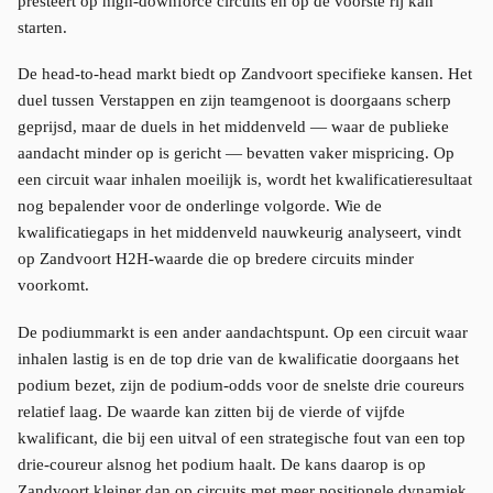
presteert op high-downforce circuits en op de voorste rij kan
starten.
De head-to-head markt biedt op Zandvoort specifieke kansen. Het
duel tussen Verstappen en zijn teamgenoot is doorgaans scherp
geprijsd, maar de duels in het middenveld — waar de publieke
aandacht minder op is gericht — bevatten vaker mispricing. Op
een circuit waar inhalen moeilijk is, wordt het kwalificatieresultaat
nog bepalender voor de onderlinge volgorde. Wie de
kwalificatiegaps in het middenveld nauwkeurig analyseert, vindt
op Zandvoort H2H-waarde die op bredere circuits minder
voorkomt.
De podiummarkt is een ander aandachtspunt. Op een circuit waar
inhalen lastig is en de top drie van de kwalificatie doorgaans het
podium bezet, zijn de podium-odds voor de snelste drie coureurs
relatief laag. De waarde kan zitten bij de vierde of vijfde
kwalificant, die bij een uitval of een strategische fout van een top
drie-coureur alsnog het podium haalt. De kans daarop is op
Zandvoort kleiner dan op circuits met meer positionele dynamiek,