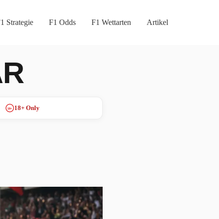
1 Strategie
F1 Odds
F1 Wettarten
Artikel
AR
18+ Only
18+