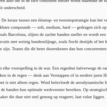
een auto die in de race consistent sneller wordt naarmate de b
dit onderscheid.
. De keuze tussen een éénstop- en tweestopstrategie kan het v
ikbare compounds — soft, medium, hard — gedragen zich op e
zoals Barcelona, slijten de zachte banden sneller en wordt een
rcuits met weinig bandenslijtage, zoals Sochi destijds of het
e zijn. Teams die dit beter doorrekenen dan hun concurrenten
.
elke voorspelling in de war. Een regenbui halverwege de rac
inken in de regen — denk aan Verstappen of in eerdere jaren 
et is niet alleen regen. Wind beïnvloedt de aerodynamische b
 de banden hun optimale werkvenster bereiken. Op strategisch
ker die daar niet snel genoeg op reageert, laat value liggen.