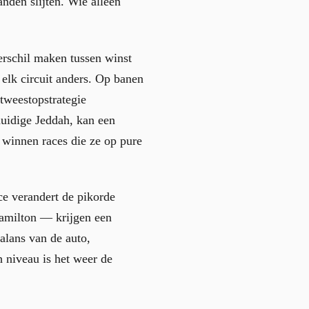
anden slijten. Wie alleen
erschil maken tussen winst
lk circuit anders. Op banen
 tweestopstrategie
 huidige Jeddah, kan een
 winnen races die ze op pure
e verandert de pikorde
Hamilton — krijgen een
alans van de auto,
 niveau is het weer de