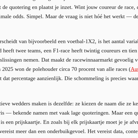
et de quotering en plaatst je inzet. Wint jouw coureur de race, 
male odds. Simpel. Maar de vraag is niet hóé het werkt — de 
cheidt van bijvoorbeeld een voetbal-1X2, is het aantal varia
d heeft twee teams, een F1-race heeft twintig coureurs en tien
beslissingen nemen. Dat maakt de racewinnaarmarkt gevoelig 
n 2025 won de polehouder circa 70 procent van alle races (
Aut
t dat percentage aanzienlijk. Die schommeling is precies waa
atieve wedders maken is dezelfde: ze kiezen de naam die ze 
is — bekende namen met vaak lage quoteringen. Maar een qu
 is een prijskaartje. En zoals bij elk prijskaartje moet je je af
ereist meer dan een onderbuikgevoel. Het vereist data, contex