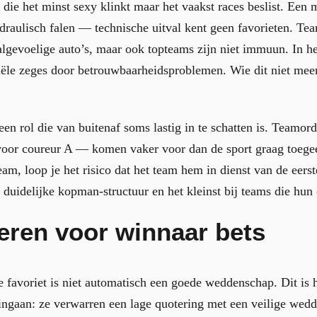
die het minst sexy klinkt maar het vaakst races beslist. Een 
draulisch falen — technische uitval kent geen favorieten. T
lgevoelige auto’s, maar ook topteams zijn niet immuun. In he
tiële zeges door betrouwbaarheidsproblemen. Wie dit niet meen
 een rol die van buitenaf soms lastig in te schatten is. Teamo
voor coureur A — komen vaker voor dan de sport graag toege
m, loop je het risico dat het team hem in dienst van de eerste
 duidelijke kopman-structuur en het kleinst bij teams die hun 
eren voor winnaar bets
 favoriet is niet automatisch een goede weddenschap. Dit is 
 ingaan: ze verwarren een lage quotering met een veilige we