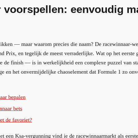
 voorspellen: eenvoudig ma
likken — maar waarom precies die naam? De racewinnaar-we
d Prix, en tegelijk de meest verraderlijke. Wat op het eerste 
te de finish — is in werkelijkheid een complexe puzzel van st
tage en het onvermijdelijke chaoselement dat Formule 1 zo on
aar bepalen
nnaar bets
et de favoriet?
t een Ksa-vergunning vind je de racewinnaarmarkt als eerste