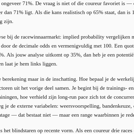
 ongeveer 71%. De vraag is niet of die coureur favoriet is —
 dan 71% ligt. Als die kans realistisch op 65% staat, dan is 1
 zijn.
yse bij de racewinnaarmarkt: implied probability vergelijken m
1 door de decimale odds en vermenigvuldig met 100. Een quote
%. Als jouw analyse uitkomt op 35%, dan heb je een potentiël
n laat je hem links liggen.
de berekening maar in de inschatting. Hoe bepaal je de werkeli
oren uit het vorige deel samen. Je begint bij de trainings- en
ainingen, hoe verhield zijn long-run pace zich tot de concurren
g je de externe variabelen: weersvoorspelling, bandenkeuze, 
entage — dat bestaat niet — maar een range waarbinnen je red
het blindstaren op recente vorm. Als een coureur drie races op