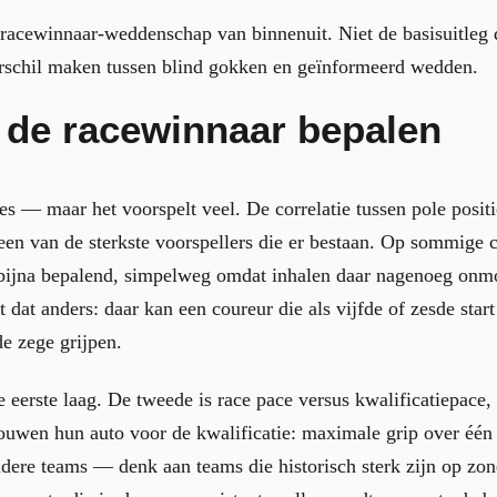
e racewinnaar-weddenschap van binnenuit. Niet de basisuitleg d
verschil maken tussen blind gokken en geïnformeerd wedden.
 de racewinnaar bepalen
lles — maar het voorspelt veel. De correlatie tussen pole posit
een van de sterkste voorspellers die er bestaan. Op sommige 
e bijna bepalend, simpelweg omdat inhalen daar nagenoeg onmo
at anders: daar kan een coureur die als vijfde of zesde start 
e zege grijpen.
de eerste laag. De tweede is race pace versus kwalificatiepace, 
uwen hun auto voor de kwalificatie: maximale grip over één 
Andere teams — denk aan teams die historisch sterk zijn op 