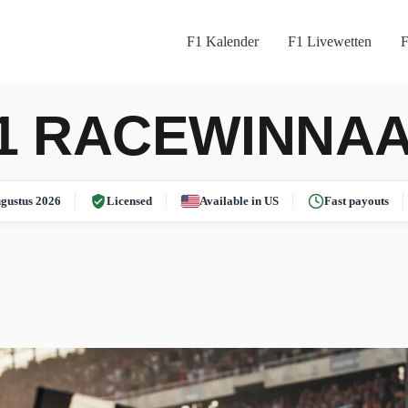
F1 Kalender
F1 Livewetten
F
1 RACEWINNA
gustus 2026
Licensed
Available in US
Fast payouts