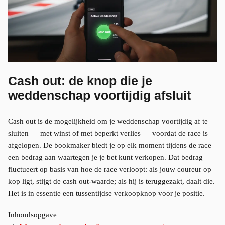
Cash out: de knop die je
weddenschap voortijdig afsluit
Cash out is de mogelijkheid om je weddenschap voortijdig af te
sluiten — met winst of met beperkt verlies — voordat de race is
afgelopen. De bookmaker biedt je op elk moment tijdens de race
een bedrag aan waartegen je je bet kunt verkopen. Dat bedrag
fluctueert op basis van hoe de race verloopt: als jouw coureur op
kop ligt, stijgt de cash out-waarde; als hij is teruggezakt, daalt die.
Het is in essentie een tussentijdse verkoopknop voor je positie.
Inhoudsopgave