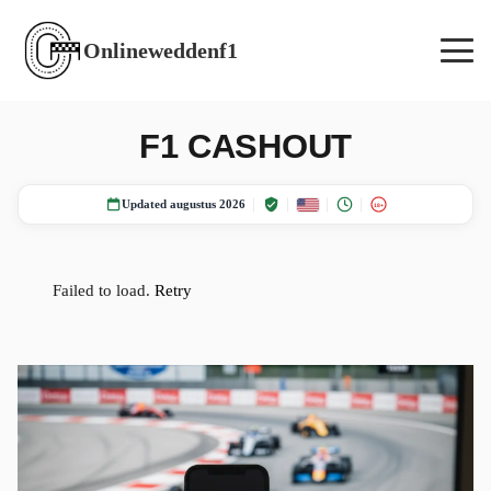
Onlineweddenf1
F1 CASHOUT
Updated augustus 2026
18+
Failed to load.
Retry