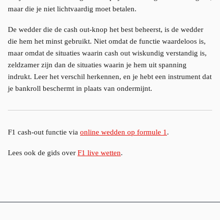
maar die je niet lichtvaardig moet betalen.
De wedder die de cash out-knop het best beheerst, is de wedder
die hem het minst gebruikt. Niet omdat de functie waardeloos is,
maar omdat de situaties waarin cash out wiskundig verstandig is,
zeldzamer zijn dan de situaties waarin je hem uit spanning
indrukt. Leer het verschil herkennen, en je hebt een instrument dat
je bankroll beschermt in plaats van ondermijnt.
F1 cash-out functie via
online wedden op formule 1
.
Lees ook de gids over
F1 live wetten
.